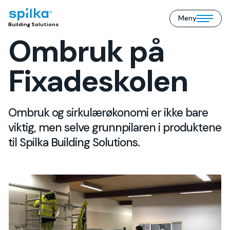
Meny
Building
Open/close
Building Solutions
Solutions
mobile
Ombruk på
(NO)
menu
Fixadeskolen
Ombruk og sirkulærøkonomi er ikke bare
viktig, men selve grunnpilaren i produktene
til Spilka Building Solutions.