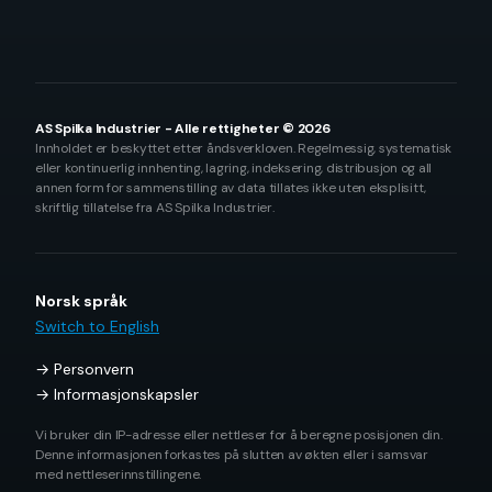
AS Spilka Industrier - Alle rettigheter © 2026
Innholdet er beskyttet etter åndsverkloven. Regelmessig, systematisk
eller kontinuerlig innhenting, lagring, indeksering, distribusjon og all
annen form for sammenstilling av data tillates ikke uten eksplisitt,
skriftlig tillatelse fra AS Spilka Industrier.
Norsk språk
Switch to English
Personvern
Informasjonskapsler
Vi bruker din IP-adresse eller nettleser for å beregne posisjonen din.
Denne informasjonen forkastes på slutten av økten eller i samsvar
med nettleserinnstillingene.