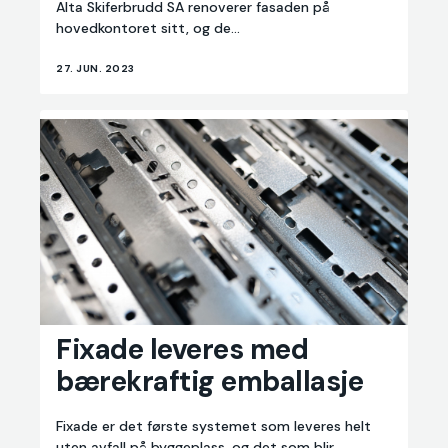
Alta Skiferbrudd SA renoverer fasaden på
kombinasjon
hovedkontoret sitt, og de...
27. JUN. 2023
Fixade
Fixade leveres med
leveres
bærekraftig emballasje
med
bærekraftig
emballasje
Fixade er det første systemet som leveres helt
uten avfall på byggeplass, og det som blir