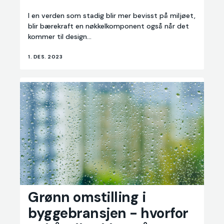
ombruk
I en verden som stadig blir mer bevisst på miljøet,
blir bærekraft en nøkkelkomponent også når det
kommer til design...
1. DES. 2023
Grønn omstilling i
Grønn
omstilling
byggebransjen - hvorfor
i