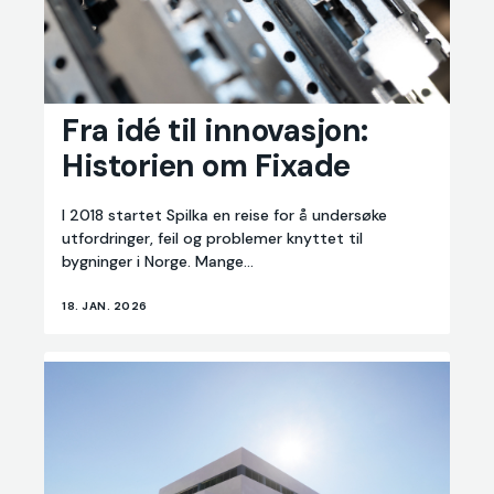
Fra
Fra idé til innovasjon:
idé
Historien om Fixade
til
innovasjon:
Historien
I 2018 startet Spilka en reise for å undersøke
om
utfordringer, feil og problemer knyttet til
Fixade
bygninger i Norge. Mange...
18. JAN. 2026