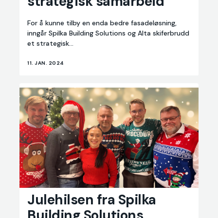
strategisk samarbeid
skiferbrudd
inngår
strategisk
For å kunne tilby en enda bedre fasadeløsning,
samarbeid
inngår Spilka Building Solutions og Alta skiferbrudd
et strategisk...
11. JAN. 2024
Julehilsen
Julehilsen fra Spilka
fra
Building Solutions
Spilka