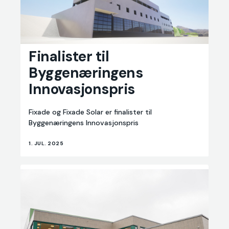
Finalister
Finalister til
til
Byggenæringens
Byggenæringens
Innovasjonspris
Innovasjonspris
Fixade og Fixade Solar er finalister til
Byggenæringens Innovasjonspris
1. JUL. 2025