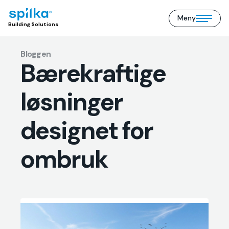
Meny
Building
Open/close
Building Solutions
Solutions
mobile
(NO)
menu
Bloggen
Bærekraftige
løsninger
designet for
ombruk