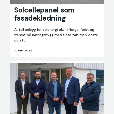
Solcellepanel
Solcellepanel som
som
fasadekledning
fasadekledning
Antall anlegg for solenergi øker i Norge, først og
fremst på næringsbygg med flate tak. Men visste
du at...
3. SEP. 2024