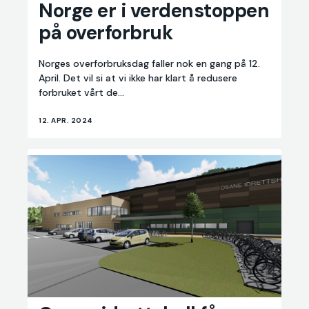
Norge er i verdenstoppen
er
på overforbruk
i
verdenstoppen
på
Norges overforbruksdag faller nok en gang på 12.
overforbruk
April. Det vil si at vi ikke har klart å redusere
forbruket vårt de...
12. APR. 2024
Osane