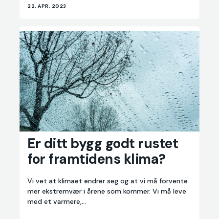
22. APR. 2023
Er
Er ditt bygg godt rustet
ditt
for framtidens klima?
bygg
godt
rustet
Vi vet at klimaet endrer seg og at vi må forvente
for
mer ekstremvær i årene som kommer. Vi må leve
framtidens
med et varmere,...
klima?