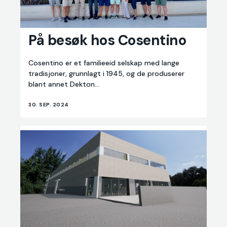
På
besøk
På besøk hos Cosentino
hos
Cosentino
Cosentino er et familieeid selskap med lange
tradisjoner, grunnlagt i 1945, og de produserer
blant annet Dekton...
30. SEP. 2024