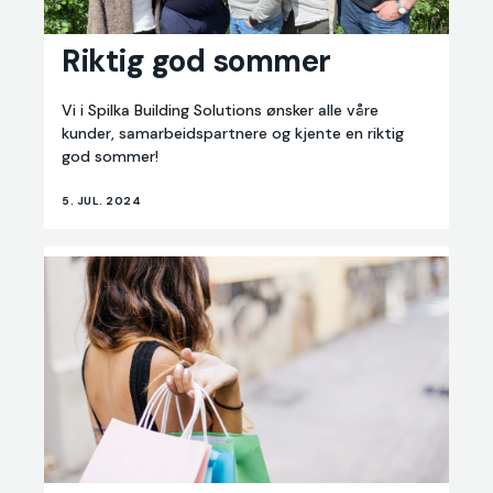
Riktig
god
Riktig god sommer
sommer
Vi i Spilka Building Solutions ønsker alle våre
kunder, samarbeidspartnere og kjente en riktig
god sommer!
5. JUL. 2024
Norge