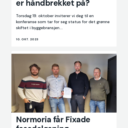
er håndbrekket på?
byggebransjen
-
hvorfor
Torsdag 19. oktober inviterer vi deg til en
er
konferanse som tar for seg status for det grønne
håndbrekket
skiftet i byggebransjen....
på?
10. OKT. 2023
Normoria
Normoria får Fixade
får
Fixade