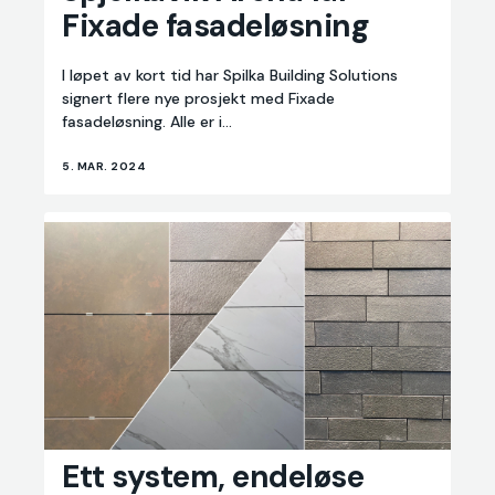
Fixade fasadeløsning
får
Fixade
fasadeløsning
I løpet av kort tid har Spilka Building Solutions
signert flere nye prosjekt med Fixade
fasadeløsning. Alle er i...
5. MAR. 2024
Ett
Ett system, endeløse
system,