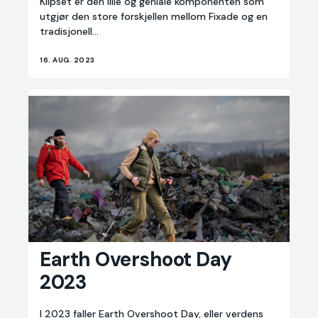
Klipset er den lille og geniale komponenten som
utgjør den store forskjellen mellom Fixade og en
tradisjonell...
16. AUG. 2023
Earth
Earth Overshoot Day
Overshoot
2023
Day
2023
I 2023 faller Earth Overshoot Day, eller verdens