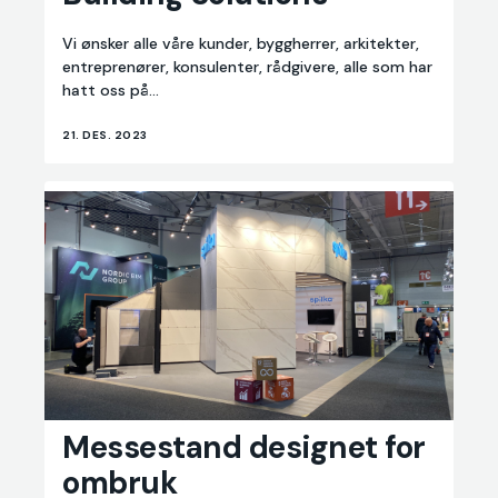
Building
Solutions
Vi ønsker alle våre kunder, byggherrer, arkitekter,
entreprenører, konsulenter, rådgivere, alle som har
hatt oss på...
21. DES. 2023
Messestand
Messestand designet for
designet
ombruk
for