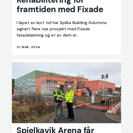
for
framtiden med Fixade
framtiden
med
Fixade
I løpet av kort tid har Spilka Building Solutions
signert flere nye prosjekt med Fixade
fasadeløsning og et av dem er...
13. MAR. 2024
Spjelkavik
Spjelkavik Arena får
Arena