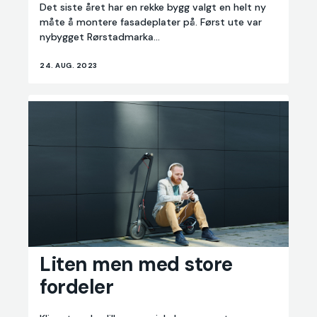
Det siste året har en rekke bygg valgt en helt ny
måte å montere fasadeplater på. Først ute var
nybygget Rørstadmarka...
24. AUG. 2023
Liten
Liten men med store
men
fordeler
med
store
fordeler