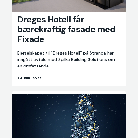
Dreges Hotell får
Dreges
Hotell
bærekraftig fasade med
får
Fixade
bærekraftig
fasade
med
Eierselskapet til “Dreges Hotell” på Stranda har
Fixade
inngått avtale med Spilka Building Solutions om
en omfattende...
24. FEB. 2025