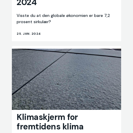
2024
2024
Visste du at den globale økonomien er bare 7,2
prosent sirkulær?
25. JAN. 2024
Klimaskjerm
Klimaskjerm for
for
fremtidens klima
fremtidens
klima