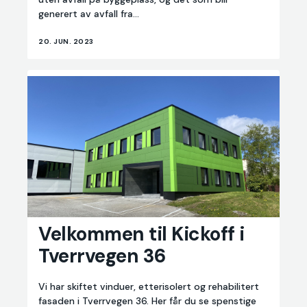
generert av avfall fra...
20. JUN. 2023
Velkommen
Velkommen til Kickoff i
til
Tverrvegen 36
Kickoff
i
Tverrvegen
Vi har skiftet vinduer, etterisolert og rehabilitert
36
fasaden i Tverrvegen 36. Her får du se spenstige