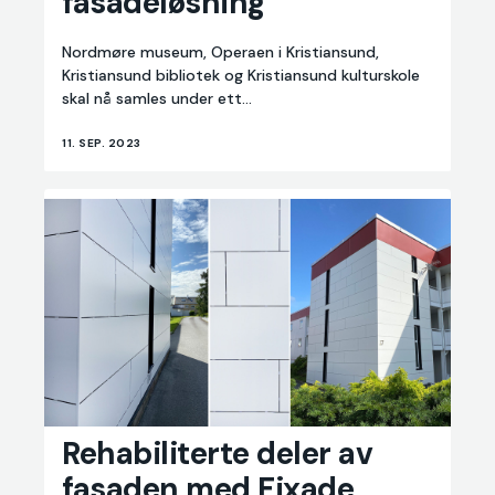
fasadeløsning
fasadeløsning
Nordmøre museum, Operaen i Kristiansund,
Kristiansund bibliotek og Kristiansund kulturskole
skal nå samles under ett...
11. SEP. 2023
Rehabiliterte
Rehabiliterte deler av
deler
av
fasaden med Fixade
fasaden