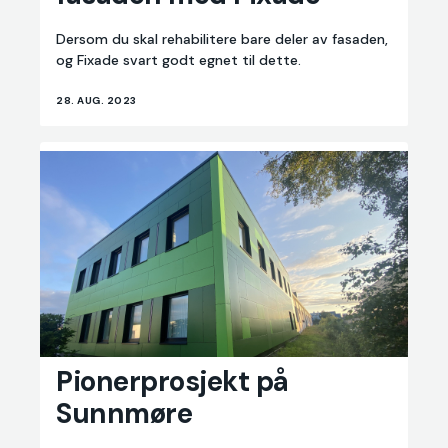
med
Dersom du skal rehabilitere bare deler av fasaden,
Fixade
og Fixade svart godt egnet til dette.
28. AUG. 2023
Pionerprosjekt
Pionerprosjekt på
på
Sunnmøre
Sunnmøre