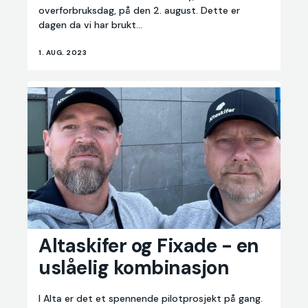
overforbruksdag, på den 2. august. Dette er
dagen da vi har brukt...
1. AUG. 2023
Altaskifer
Altaskifer og Fixade - en
og
uslåelig kombinasjon
Fixade
-
en
I Alta er det et spennende pilotprosjekt på gang.
uslåelig