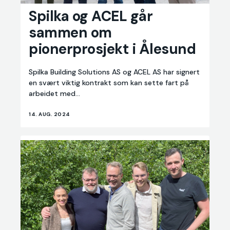
Spilka og ACEL går
Spilka
og
sammen om
ACEL
pionerprosjekt i Ålesund
går
sammen
om
Spilka Building Solutions AS og ACEL AS har signert
pionerprosjekt
en svært viktig kontrakt som kan sette fart på
i
arbeidet med...
Ålesund
14. AUG. 2024