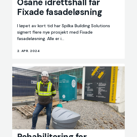
Osane idrettshall får
idrettshall
Fixade fasadeløsning
får
Fixade
fasadeløsning
I løpet av kort tid har Spilka Building Solutions
signert flere nye prosjekt med Fixade
fasadeløsning. Alle er i...
2. APR. 2024
Rehabilitering
Rehabilitering for