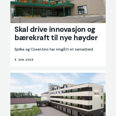
Skal
drive
Skal drive innovasjon og
innovasjon
bærekraft til nye høyder
og
bærekraft
til
Spilka og Cosentino har inngått et samarbeid.
nye
høyder
5. JUN. 2025